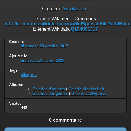
Créateur:
Nicolas Loir
Source Wikimedia Commons
http://commons.wikimedia.org/wiki/Special:FilePath/R
Élément Wikidata
Q104891317
Créée le
dimanche 29 octobre 2017
Ajoutée le
mercredi 19 février 2025
Tags
allégorie
Albums
Galeries d'artistes
/
Galerie Nicolas Loir
Galeries par genres
/
Galerie d'allégories
Visites
442
0 commentaire