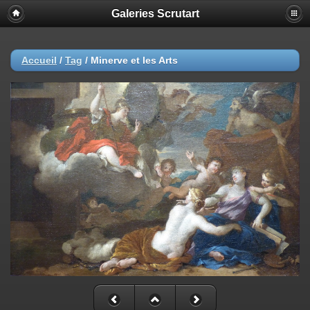
Galeries Scrutart
Accueil
/
Tag
/
Minerve et les Arts