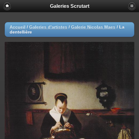
Galeries Scrutart
Accueil
/
Galeries d'artistes
/
Galerie Nicolas Maes
/
La
dentellière